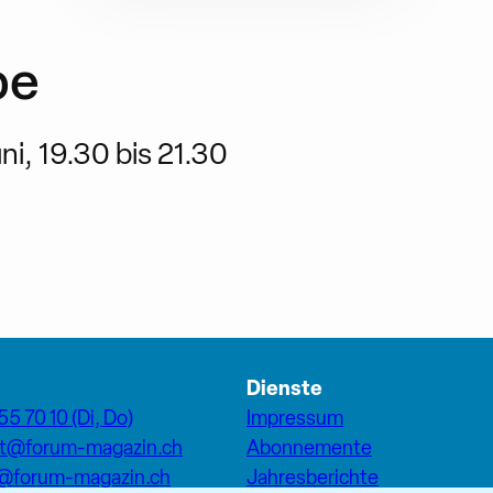
be
i, 19.30 bis 21.30
Dienste
55 70 10 (Di, Do)
Impressum
at@forum-magazin.ch
Abonnemente
n@forum-magazin.ch
Jahresberichte