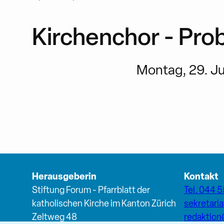
Kirchenchor - Pro
Montag, 29. Jun
Herausgeberin
Kontakt
Stiftung Forum - Pfarrblatt der
Tel. 044 5
katholischen Kirche im Kanton Zürich
sekretari
Zeltweg 48
redaktio