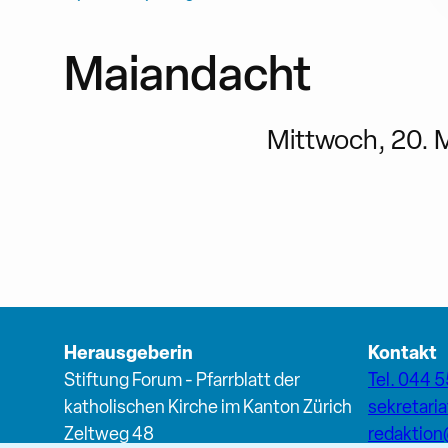
Maiandacht
Mittwoch, 20. M
Herausgeberin
Kontakt
Stiftung Forum - Pfarrblatt der
Tel. 044 5
katholischen Kirche im Kanton Zürich
sekretari
Zeltweg 48
redaktio