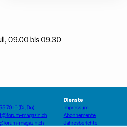
li, 09.00 bis 09.30
Dienste
55 70 10 (Di, Do)
Impressum
at@forum-magazin.ch
Abonnemente
n@forum-magazin.ch
Jahresberichte