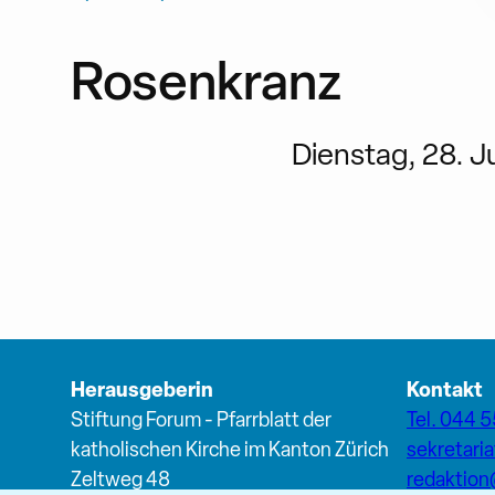
Rosenkranz
Dienstag, 28. Ju
Herausgeberin
Kontakt
Stiftung Forum - Pfarrblatt der
Tel. 044 5
katholischen Kirche im Kanton Zürich
sekretari
Zeltweg 48
redaktio