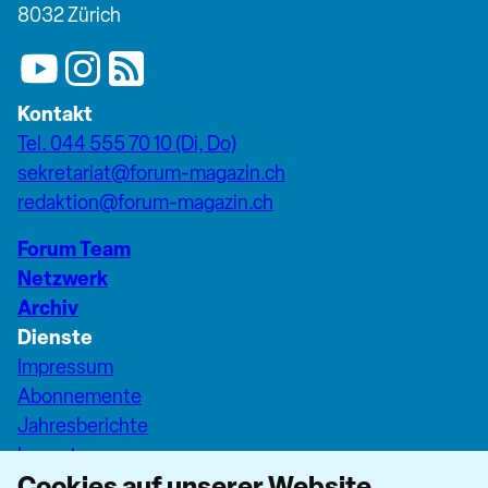
8032 Zürich
Kontakt
Tel. 044 555 70 10 (Di, Do)
sekretariat@forum-magazin.ch
redaktion@forum-magazin.ch
Forum Team
Netzwerk
Archiv
Dienste
Impressum
Abonnemente
Jahresberichte
Inserate
Cookies auf unserer Website
Pfarreiseiten Stadt Zürich