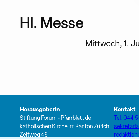
Hl. Messe
Mittwoch, 1. Ju
Herausgeberin
Kontakt
Stiftung Forum - Pfarrblatt der
Tel. 044 5
katholischen Kirche im Kanton Zürich
sekretari
Zeltweg 48
redaktio