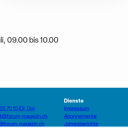
li, 09.00 bis 10.00
Dienste
55 70 10 (Di, Do)
Impressum
at@forum-magazin.ch
Abonnemente
n@forum-magazin.ch
Jahresberichte