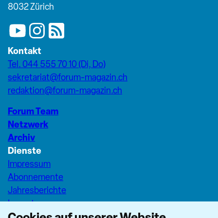
8032 Zürich
Kontakt
Tel. 044 555 70 10 (Di, Do)
sekretariat@forum-magazin.ch
redaktion@forum-magazin.ch
Forum Team
Netzwerk
Archiv
Dienste
Impressum
Abonnemente
Jahresberichte
Inserate
Cookies auf unserer Website
Pfarreiseiten Stadt Zürich