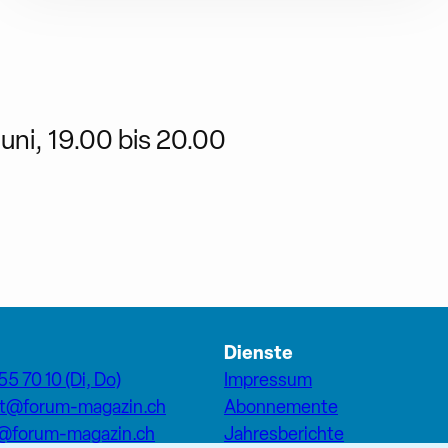
uni, 19.00 bis 20.00
Dienste
55 70 10 (Di, Do)
Impressum
at@forum-magazin.ch
Abonnemente
n@forum-magazin.ch
Jahresberichte