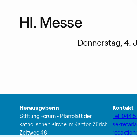
Hl. Messe
Donnerstag, 4. J
Herausgeberin
Kontakt
Stiftung Forum - Pfarrblatt der
Tel. 044 5
katholischen Kirche im Kanton Zürich
sekretari
Zeltweg 48
redaktio