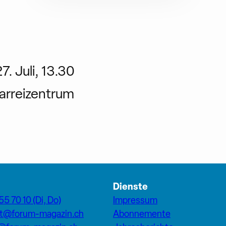
. Juli, 13.30
arreizentrum
Dienste
55 70 10 (Di, Do)
Impressum
at@forum-magazin.ch
Abonnemente