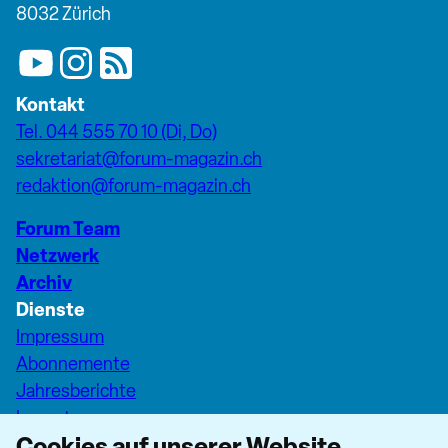
8032 Zürich
Kontakt
Tel. 044 555 70 10 (Di, Do)
sekretariat@forum-magazin.ch
redaktion@forum-magazin.ch
Forum Team
Netzwerk
Archiv
Dienste
Impressum
Abonnemente
Jahresberichte
Inserate
Cookies auf unserer Website
Pfarreiseiten Stadt Zürich