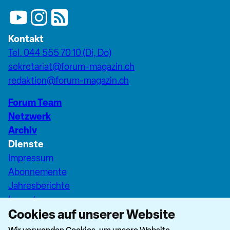
Kontakt
Tel. 044 555 70 10 (Di, Do)
sekretariat@forum-magazin.ch
redaktion@forum-magazin.ch
Forum Team
Netzwerk
Archiv
Dienste
Impressum
Abonnemente
Jahresberichte
Inserate
Cookies auf unserer Website
Pfarreiseiten Stadt Zürich
Dashboard Forum+
Wir verwenden Cookies, um unsere Website