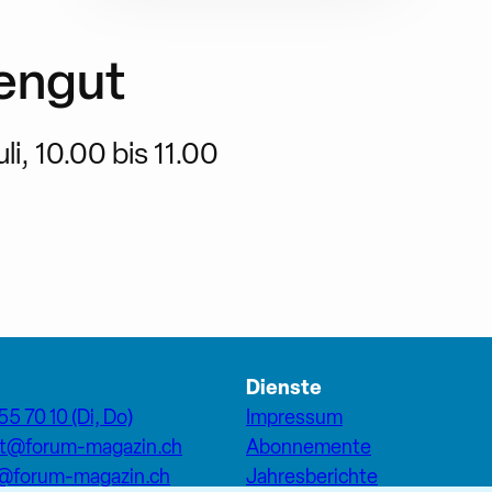
engut
li, 10.00 bis 11.00
Dienste
55 70 10 (Di, Do)
Impressum
at@forum-magazin.ch
Abonnemente
n@forum-magazin.ch
Jahresberichte