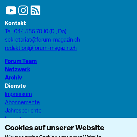
Kontakt
Tel. 044 555 70 10 (Di, Do)
sekretariat@forum-magazin.ch
redaktion@forum-magazin.ch
Forum Team
Netzwerk
Archiv
Dienste
Impressum
Abonnemente
Jahresberichte
Inserate
Cookies auf unserer Website
Pfarreiseiten Stadt Zürich
Dashboard Forum+
Wir verwenden Cookies, um unsere Website