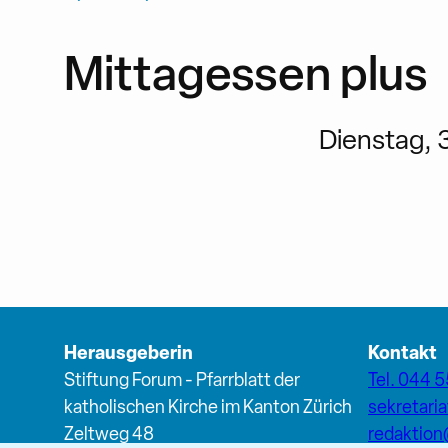
Mittagessen plus
Dienstag, 3
Herausgeberin
Kontakt
Stiftung Forum - Pfarrblatt der
Tel. 044 5
katholischen Kirche im Kanton Zürich
sekretari
Zeltweg 48
redaktio