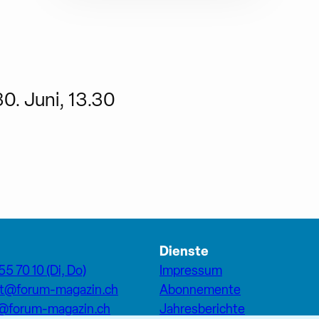
0. Juni, 13.30
Dienste
55 70 10 (Di, Do)
Impressum
at@forum-magazin.ch
Abonnemente
n@forum-magazin.ch
Jahresberichte