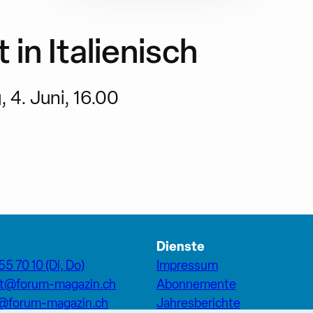
in Italienisch
 4. Juni, 16.00
Dienste
55 70 10 (Di, Do)
Impressum
at@forum-magazin.ch
Abonnemente
n@forum-magazin.ch
Jahresberichte