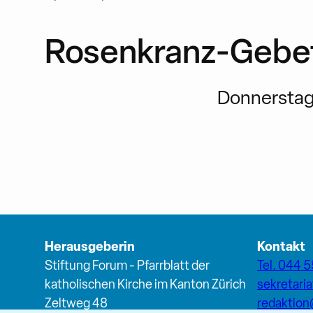
Rosenkranz-Gebet 
Donnerstag,
Herausgeberin
Kontakt
Stiftung Forum - Pfarrblatt der
Tel. 044 5
katholischen Kirche im Kanton Zürich
sekretari
Zeltweg 48
redaktio