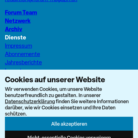
Forum Team
Netzwerk
Archiv
Dienste
Impressum
Abonnemente
Jahresberichte
Inserate
Cookies auf unserer Website
Pfarreiseiten Stadt Zürich
Dashboard Forum+
Wir verwenden Cookies, um unsere Website
benutzerfreundlich zu gestalten. In unserer
nach oben
Datenschutzerklärung
finden Sie weitere Informationen
darüber, wie wir Cookies einsetzen und Ihre Daten
schützen.
Alle akzeptieren
Newsletter abonnieren
Nicht-essentielle Cookies verweigern