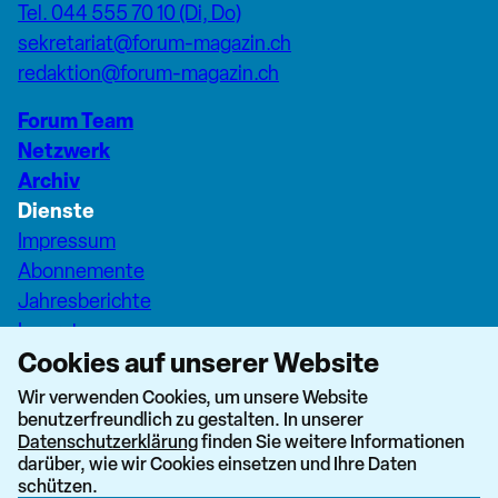
Tel. 044 555 70 10 (Di, Do)
sekretariat@forum-magazin.ch
redaktion@forum-magazin.ch
Forum Team
Netzwerk
Archiv
Dienste
Impressum
Abonnemente
Jahresberichte
Inserate
Cookies auf unserer Website
Pfarreiseiten Stadt Zürich
Dashboard Forum+
Wir verwenden Cookies, um unsere Website
benutzerfreundlich zu gestalten. In unserer
nach oben
Datenschutzerklärung
finden Sie weitere Informationen
darüber, wie wir Cookies einsetzen und Ihre Daten
schützen.