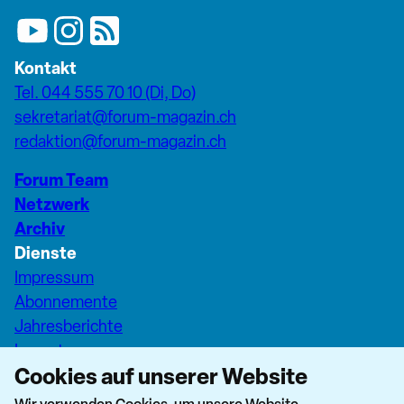
Kontakt
Tel. 044 555 70 10 (Di, Do)
sekretariat@forum-magazin.ch
redaktion@forum-magazin.ch
Forum Team
Netzwerk
Archiv
Dienste
Impressum
Abonnemente
Jahresberichte
Inserate
Cookies auf unserer Website
Pfarreiseiten Stadt Zürich
Dashboard Forum+
Wir verwenden Cookies, um unsere Website