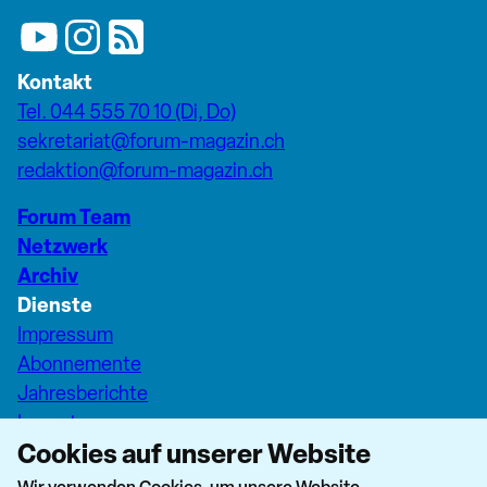
Kontakt
Tel. 044 555 70 10 (Di, Do)
sekretariat@forum-magazin.ch
redaktion@forum-magazin.ch
Forum Team
Netzwerk
Archiv
Dienste
Impressum
Abonnemente
Jahresberichte
Inserate
Cookies auf unserer Website
Pfarreiseiten Stadt Zürich
Dashboard Forum+
Wir verwenden Cookies, um unsere Website