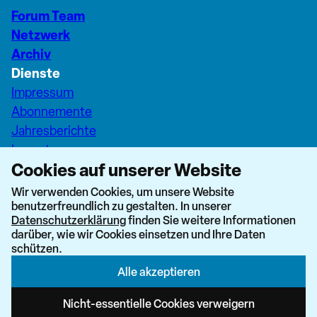
Forum Team
Netzwerk
Archiv
Dienste
Impressum
Abonnemente
Jahresberichte
Inserate
Cookies auf unserer Website
Pfarreiseiten Stadt Zürich
Dashboard Forum+
Wir verwenden Cookies, um unsere Website
benutzerfreundlich zu gestalten. In unserer
nach oben
Datenschutzerklärung
finden Sie weitere Informationen
darüber, wie wir Cookies einsetzen und Ihre Daten
schützen.
Alle akzeptieren
Newsletter abonnieren
Nicht-essentielle Cookies verweigern