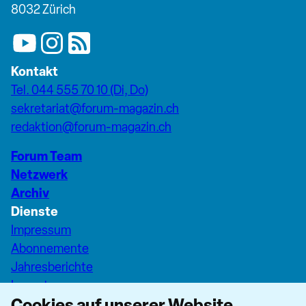
8032 Zürich
Kontakt
Tel. 044 555 70 10 (Di, Do)
sekretariat@forum-magazin.ch
redaktion@forum-magazin.ch
Forum Team
Netzwerk
Archiv
Dienste
Impressum
Abonnemente
Jahresberichte
Inserate
Cookies auf unserer Website
Pfarreiseiten Stadt Zürich