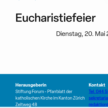
Eucharistiefeier
Dienstag, 20. Mai 
Herausgeberin
Kontakt
Stiftung Forum - Pfarrblatt der
Tel. 044 5
katholischen Kirche im Kanton Zürich
sekretari
Zeltweg 48
redaktio