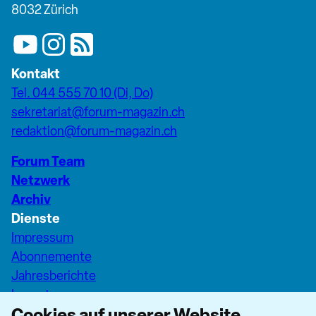
8032 Zürich
Kontakt
Tel. 044 555 70 10 (Di, Do)
sekretariat@forum-magazin.ch
redaktion@forum-magazin.ch
Forum Team
Netzwerk
Archiv
Dienste
Impressum
Abonnemente
Jahresberichte
Inserate
Cookies auf unserer Website
Pfarreiseiten Stadt Zürich