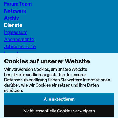
Forum Team
Netzwerk
Archiv
Dienste
Impressum
Abonnemente
Jahresberichte
Inserate
Cookies auf unserer Website
Pfarreiseiten Stadt Zürich
Dashboard Forum+
Wir verwenden Cookies, um unsere Website
benutzerfreundlich zu gestalten. In unserer
nach oben
Datenschutzerklärung
finden Sie weitere Informationen
darüber, wie wir Cookies einsetzen und Ihre Daten
schützen.
Alle akzeptieren
Newsletter abonnieren
Nicht-essentielle Cookies verweigern