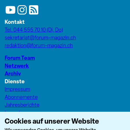
Kontakt
Tel. 044 555 70 10 (Di, Do)
sekretariat@forum-magazin.ch
redaktion@forum-magazin.ch
Forum Team
Netzwerk
Archiv
Dienste
Impressum
Abonnemente
Jahresberichte
Inserate
Cookies auf unserer Website
Pfarreiseiten Stadt Zürich
Dashboard Forum+
Wir verwenden Cookies, um unsere Website