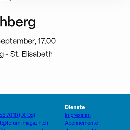
chberg
September, 17.00
g - St. Elisabeth
Dienste
55 70 10 (Di, Do)
Impressum
at@forum-magazin.ch
Abonnemente