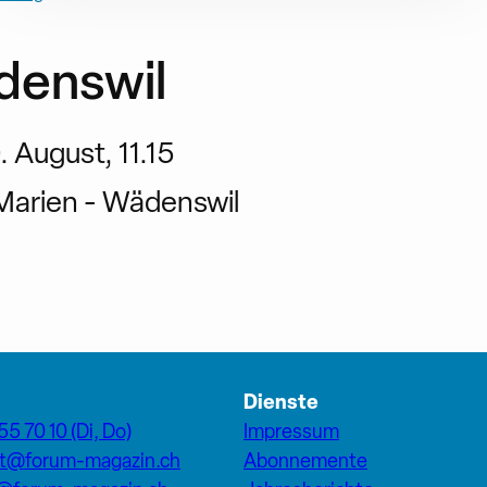
denswil
 August, 11.15
Marien - Wädenswil
Dienste
55 70 10 (Di, Do)
Impressum
at@forum-magazin.ch
Abonnemente