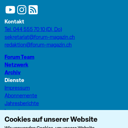
Kontakt
Tel. 044 555 70 10 (Di, Do)
sekretariat@forum-magazin.ch
redaktion@forum-magazin.ch
Forum Team
Netzwerk
Archiv
Dienste
Impressum
Abonnemente
Jahresberichte
Inserate
Cookies auf unserer Website
Pfarreiseiten Stadt Zürich
Dashboard Forum+
Wir verwenden Cookies, um unsere Website