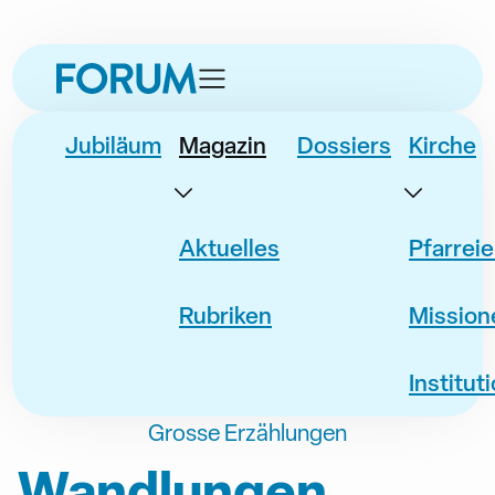
zur
zum
zur
Navigation
Inhalt
Fusszeile
springen
springen
springen
Jubiläum
Magazin
Dossiers
Kirche
Aktuelles
Pfarrei
Rubriken
Mission
Institut
Grosse Erzählungen
Wandlungen