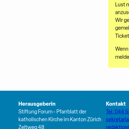
Lust 
anzus
Wir g
gemei
Ticket
Wenn D
melde
Herausgeberin
Kontakt
Stiftung Forum - Pfarrblatt der
Tel. 044 5
katholischen Kirche im Kanton Zürich
sekretari
Zeltweg 48
redaktio