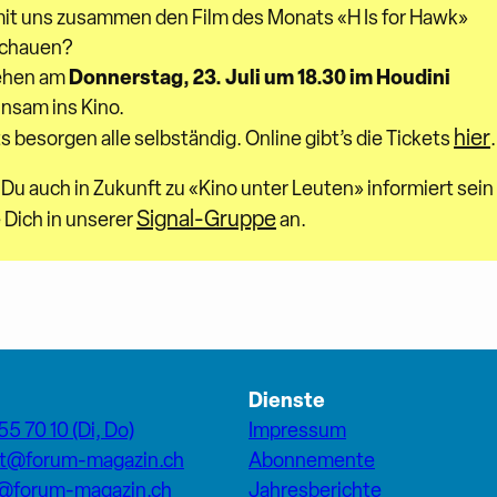
mit uns zusammen den Film des Monats «H Is for Hawk»
chauen?
Donnerstag, 23. Juli um 18.30 im Houdini
ehen am
nsam ins Kino.
hier
s besorgen alle selbständig. Online gibt’s die Tickets
.
u auch in Zukunft zu «Kino unter Leuten» informiert sein w
Signal-Gruppe
 Dich in unserer
an.
Dienste
55 70 10 (Di, Do)
Impressum
at@forum-magazin.ch
Abonnemente
n@forum-magazin.ch
Jahresberichte