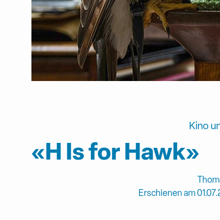
Kino u
«H Is for Hawk»
Thoma
Erschienen am 01.07