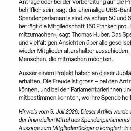
Anträge oder bei der Vorbereitung auf die 
behilflich sein, sagt der ehemalige UBS-Ban
Spendenparlaments sind zwischen 50 und 65 
beträgt die Mitgliedschaft 150 Franken pro J
mitzumachen», sagt Thomas Huber. Das Sp
und vielfältigen Ansichten über alle gesell
wieder Mitglieder altershalber ausschieden,
Menschen, die mitmachen möchten.
Ausser einem Projekt haben an dieser Jubil
erhalten. Die Freude ist gross – bei den An
können, und bei den Parlamentarierinnen und
mitbestimmen konnten, wo ihre Spende helfe
Hinweis vom 9. Juli 2026: Dieser Artikel wurd
der finanziellen Mittel des Spendenparlaments
Aussage zum Mitgliederrückgang korrigiert: In e