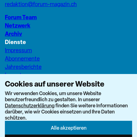
redaktion@forum-magazin.ch
Forum Team
Netzwerk
Archiv
Dienste
Impressum
Abonnemente
Jahresberichte
Inserate
Cookies auf unserer Website
Pfarreiseiten Stadt Zürich
Dashboard Forum+
Wir verwenden Cookies, um unsere Website
benutzerfreundlich zu gestalten. In unserer
nach oben
Datenschutzerklärung
finden Sie weitere Informationen
darüber, wie wir Cookies einsetzen und Ihre Daten
schützen.
Alle akzeptieren