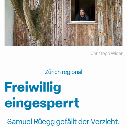
Christoph Wider
Zürich regional
Freiwillig
eingesperrt
Samuel Rüegg gefällt der Verzicht.