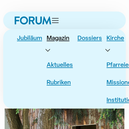
zur
zum
zur
Navigation
Inhalt
Fusszeile
springen
springen
springen
Jubiläum
Magazin
Dossiers
Kirche
Aktuelles
Pfarrei
Rubriken
Mission
Institut