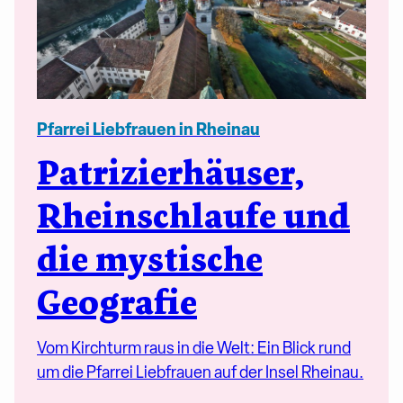
Pfarrei Liebfrauen in Rheinau
Patrizierhäuser,
Rheinschlaufe und
die mystische
Geografie
Vom Kirchturm raus in die Welt: Ein Blick rund
um die Pfarrei Liebfrauen auf der Insel Rheinau.