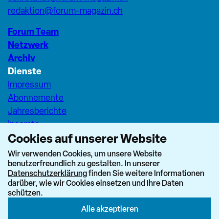
redaktion@forum-magazin.ch
Forum Team
Netzwerk
Archiv
Dienste
Impressum
Abonnemente
Jahresberichte
Inserate
Cookies auf unserer Website
Pfarreiseiten Stadt Zürich
Dashboard Forum+
Wir verwenden Cookies, um unsere Website
benutzerfreundlich zu gestalten. In unserer
nach oben
Datenschutzerklärung
finden Sie weitere Informationen
darüber, wie wir Cookies einsetzen und Ihre Daten
schützen.
Alle akzeptieren