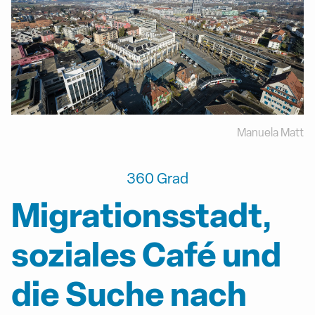
Manuela Matt
360 Grad
Migrationsstadt,
soziales Café und
die Suche nach