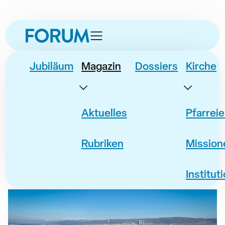
zur
zum
zur
Navigation
Inhalt
Fusszeile
springen
springen
springen
Jubiläum
Magazin
Dossiers
Kirche
Aktuelles
Pfarrei
Rubriken
Mission
Institut