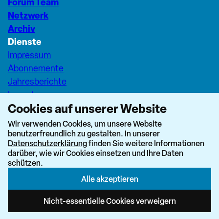
Forum Team
Netzwerk
Archiv
Dienste
Impressum
Abonnemente
Jahresberichte
Inserate
Cookies auf unserer Website
Pfarreiseiten Stadt Zürich
Dashboard Forum+
Wir verwenden Cookies, um unsere Website
benutzerfreundlich zu gestalten. In unserer
nach oben
Datenschutzerklärung
finden Sie weitere Informationen
darüber, wie wir Cookies einsetzen und Ihre Daten
schützen.
Alle akzeptieren
Newsletter abonnieren
Nicht-essentielle Cookies verweigern