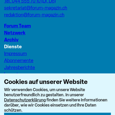
Tel. 044 555 70 10 (Di, Do)
sekretariat@forum-magazin.ch
redaktion@forum-magazin.ch
Forum Team
Netzwerk
Archiv
Dienste
Impressum
Abonnemente
Jahresberichte
Inserate
Cookies auf unserer Website
Pfarreiseiten Stadt Zürich
Dashboard Forum+
Wir verwenden Cookies, um unsere Website
benutzerfreundlich zu gestalten. In unserer
nach oben
Datenschutzerklärung
finden Sie weitere Informationen
darüber, wie wir Cookies einsetzen und Ihre Daten
schützen.