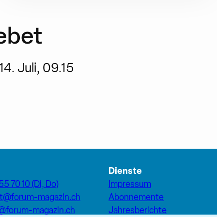
ebet
4. Juli, 09.15
Dienste
55 70 10 (Di, Do)
Impressum
at@forum-magazin.ch
Abonnemente
n@forum-magazin.ch
Jahresberichte