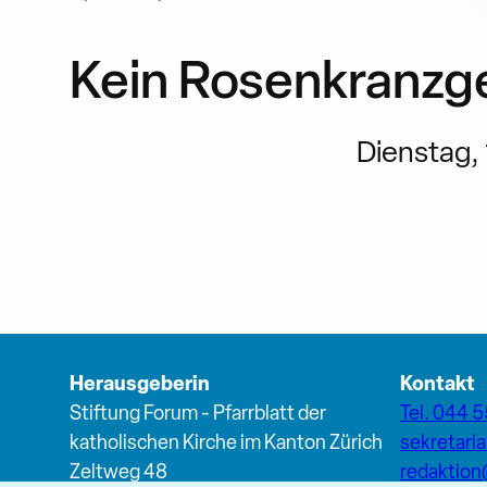
Kein Rosenkranzg
Dienstag, 1
Herausgeberin
Kontakt
Stiftung Forum - Pfarrblatt der
Tel. 044 5
katholischen Kirche im Kanton Zürich
sekretari
Zeltweg 48
redaktio