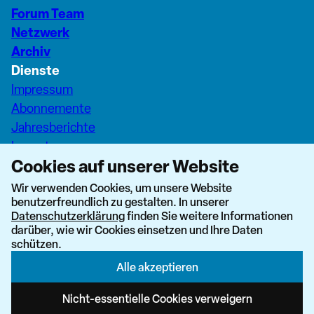
Forum Team
Netzwerk
Archiv
Dienste
Impressum
Abonnemente
Jahresberichte
Inserate
Cookies auf unserer Website
Pfarreiseiten Stadt Zürich
Dashboard Forum+
Wir verwenden Cookies, um unsere Website
benutzerfreundlich zu gestalten. In unserer
nach oben
Datenschutzerklärung
finden Sie weitere Informationen
darüber, wie wir Cookies einsetzen und Ihre Daten
schützen.
Alle akzeptieren
Newsletter abonnieren
Nicht-essentielle Cookies verweigern