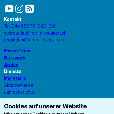
Kontakt
Tel. 044 555 70 10 (Di, Do)
sekretariat@forum-magazin.ch
redaktion@forum-magazin.ch
Forum Team
Netzwerk
Archiv
Dienste
Impressum
Abonnemente
Jahresberichte
Inserate
Cookies auf unserer Website
Pfarreiseiten Stadt Zürich
Dashboard Forum+
Wir verwenden Cookies, um unsere Website