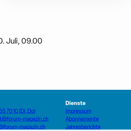
0. Juli, 09.00
Dienste
55 70 10 (Di, Do)
Impressum
at@forum-magazin.ch
Abonnemente
n@forum-magazin.ch
Jahresberichte