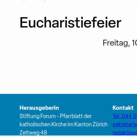
Eucharistiefeier
Freitag, 1
Herausgeberin
Kontakt
Stiftung Forum - Pfarrblatt der
Tel. 044 5
katholischen Kirche im Kanton Zürich
sekretari
Zeltweg 48
redaktio