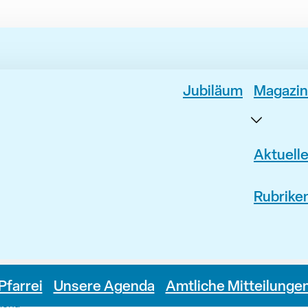
Jubiläum
Magazin
Aktuell
Rubrike
Pfarrei
Unsere Agenda
Amtliche Mitteilunge
lena