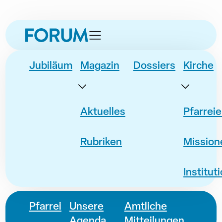
zur
zur
zum
zur
Navigation
Unternavigation
Inhalt
Fusszeile
springen
springen
springen
springen
Jubiläum
Magazin
Dossiers
Kirche
Aktuelles
Pfarrei
Rubriken
Mission
Institut
Pfarrei
Unsere
Amtliche
Agenda
Mitteilungen