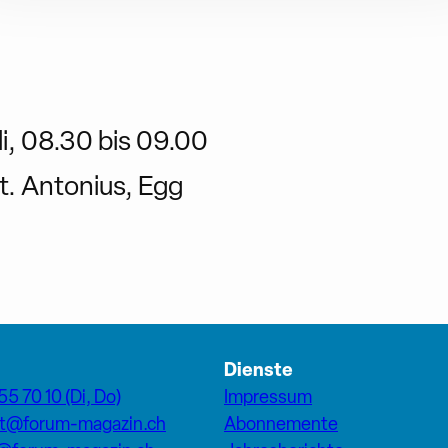
i, 08.30 bis 09.00
t. Antonius, Egg
Dienste
55 70 10 (Di, Do)
Impressum
at@forum-magazin.ch
Abonnemente