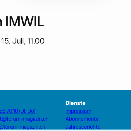
im IMWIL
5. Juli, 11.00
Dienste
55 70 10 (Di, Do)
Impressum
at@forum-magazin.ch
Abonnemente
n@forum-magazin.ch
Jahresberichte