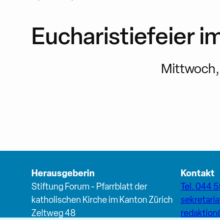
Eucharistiefeier 
Mittwoch, 1
Herausgeberin
Kontakt
Stiftung Forum - Pfarrblatt der
Tel. 044 5
katholischen Kirche im Kanton Zürich
sekretari
Zeltweg 48
redaktio