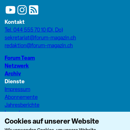
Kontakt
Tel. 044 555 70 10 (Di, Do)
sekretariat@forum-magazin.ch
redaktion@forum-magazin.ch
Forum Team
Netzwerk
Archiv
Dienste
Impressum
Abonnemente
Jahresberichte
Inserate
Cookies auf unserer Website
Pfarreiseiten Stadt Zürich
Dashboard Forum+
Wir verwenden Cookies, um unsere Website