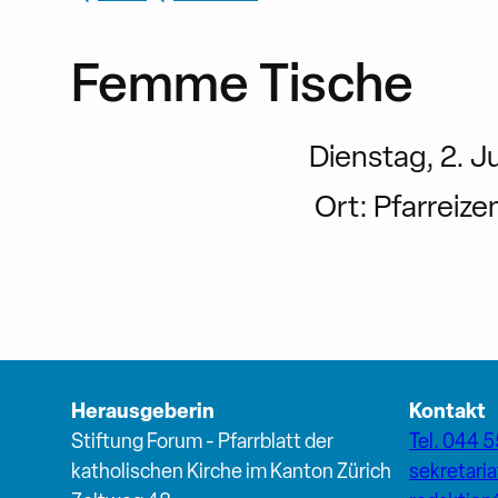
Femme Tische
Dienstag, 2. Ju
Ort:
Pfarreize
Herausgeberin
Kontakt
Stiftung Forum - Pfarrblatt der
Tel. 044 5
katholischen Kirche im Kanton Zürich
sekretari