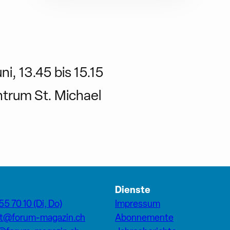
ni, 13.45 bis 15.15
ntrum St. Michael
Dienste
55 70 10 (Di, Do)
Impressum
at@forum-magazin.ch
Abonnemente