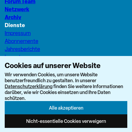
Forum Team
Netzwerk
Archiv
Dienste
Impressum
Abonnemente
Jahresberichte
Inserate
Cookies auf unserer Website
Pfarreiseiten Stadt Zürich
Dashboard Forum+
Wir verwenden Cookies, um unsere Website
benutzerfreundlich zu gestalten. In unserer
nach oben
Datenschutzerklärung
finden Sie weitere Informationen
darüber, wie wir Cookies einsetzen und Ihre Daten
schützen.
Alle akzeptieren
Newsletter abonnieren
Nicht-essentielle Cookies verweigern