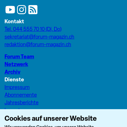
Kontakt
Tel. 044 555 70 10 (Di, Do)
sekretariat@forum-magazin.ch
redaktion@forum-magazin.ch
Forum Team
Netzwerk
Archiv
Dienste
Impressum
Abonnemente
Jahresberichte
Inserate
Cookies auf unserer Website
Pfarreiseiten Stadt Zürich
Dashboard Forum+
Wir verwenden Cookies, um unsere Website