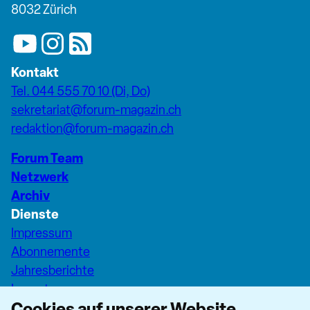
8032 Zürich
Kontakt
Tel. 044 555 70 10 (Di, Do)
sekretariat@forum-magazin.ch
redaktion@forum-magazin.ch
Forum Team
Netzwerk
Archiv
Dienste
Impressum
Abonnemente
Jahresberichte
Inserate
Cookies auf unserer Website
Pfarreiseiten Stadt Zürich