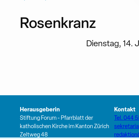
Rosenkranz
Dienstag, 14. J
Herausgeberin
Kontakt
Stiftung Forum - Pfarrblatt der
Tel. 044 5
katholischen Kirche im Kanton Zürich
sekretari
Zeltweg 48
redaktio