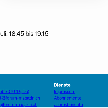
uli, 18.45 bis 19.15
Dienste
55 70 10 (Di, Do)
Impressum
at@forum-magazin.ch
Abonnemente
n@forum-magazin.ch
Jahresberichte