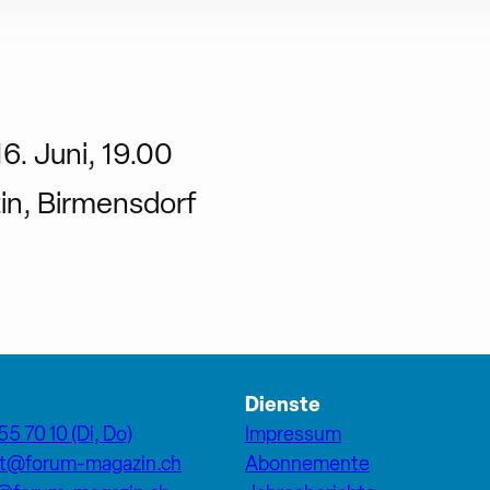
6. Juni, 19.00
tin, Birmensdorf
Dienste
55 70 10 (Di, Do)
Impressum
at@forum-magazin.ch
Abonnemente