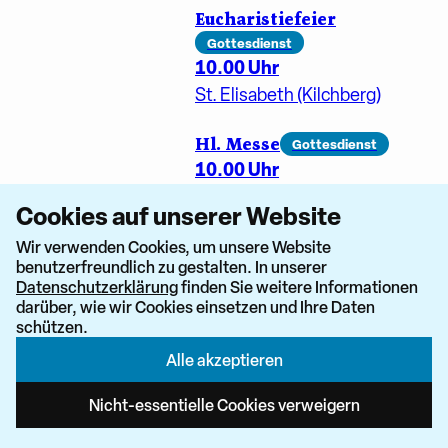
Eucharistiefeier
Gottesdienst
10.00 Uhr
St. Elisabeth (Kilchberg)
Hl. Messe
Gottesdienst
10.00 Uhr
St. Pirminius (Pfungen)
Cookies auf unserer Website
Eucharistiefeier
Wir verwenden Cookies, um unsere Website
benutzerfreundlich zu gestalten. In unserer
Gottesdienst
Datenschutzerklärung
finden Sie weitere Informationen
10.00 Uhr
darüber, wie wir Cookies einsetzen und Ihre Daten
Heilig Geist (Zürich-Höngg)
schützen.
Alle akzeptieren
Sonntagsgottesdienst
Gottesdienst
Nicht-essentielle Cookies verweigern
10.00 Uhr
St. Georg (Elgg)