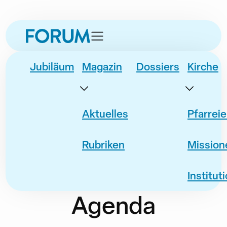
zur
zum
zur
Datum
Event
Navigation
Inhalt
Fusszeile
springen
springen
springen
Jubiläum
Magazin
Dossiers
Kirche
Aktuelles
Pfarrei
Rubriken
Mission
Institut
Agenda