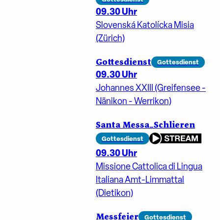
09.30 Uhr
Slovenská Katolícka Misia
(Zürich)
Gottesdienst
Gottesdienst
09.30 Uhr
Johannes XXIII (Greifensee -
Nänikon - Werrikon)
Santa Messa_Schlieren
Gottesdienst
09.30 Uhr
Missione Cattolica di Lingua
Italiana Amt-Limmattal
(Dietikon)
Messfeier
Gottesdienst